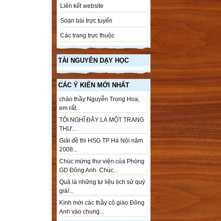
Liên kết website
Soạn bài trực tuyến
Các trang trực thuộc
TÀI NGUYÊN DẠY HỌC
CÁC Ý KIẾN MỚI NHẤT
chào thầy Nguyễn Trọng Hoa,
em rất...
TÔI NGHĨ ĐÂY LÀ MỘT TRANG
THƯ...
Giải đề thi HSG TP Hà Nội năm
2008...
Chúc mừng thư viện của Phòng
GD Đông Anh. Chúc...
Quả là những tư liệu lịch sử quý
giá!...
Kình mời các thầy cô giáo Đông
Anh vào chung...