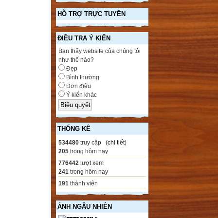
HỖ TRỢ TRỰC TUYẾN
ĐIỀU TRA Ý KIẾN
Bạn thấy website của chúng tôi
như thế nào?
Đẹp
Bình thường
Đơn điệu
Ý kiến khác
THỐNG KÊ
534480
truy cập (
chi tiết
)
205
trong hôm nay
776442
lượt xem
241
trong hôm nay
191
thành viên
ẢNH NGẪU NHIÊN