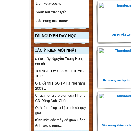
Liên kết website
Soạn bài trực tuyến
Các trang trực thuộc
Ôn thi vào 10
TÀI NGUYÊN DẠY HỌC
CÁC Ý KIẾN MỚI NHẤT
chào thầy Nguyễn Trọng Hoa,
em rất...
TÔI NGHĨ ĐÂY LÀ MỘT TRANG
THƯ...
De coung on tap tin 
Giải đề thi HSG TP Hà Nội năm
2008...
Chúc mừng thư viện của Phòng
GD Đông Anh. Chúc...
Quả là những tư liệu lịch sử quý
giá!...
Kình mời các thầy cô giáo Đông
Anh vào chung...
Đề cương kiểm tra h