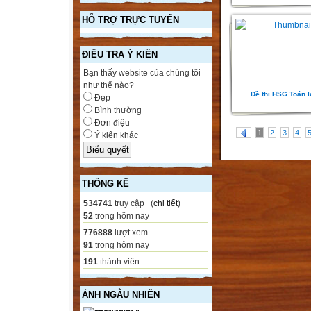
HỖ TRỢ TRỰC TUYẾN
ĐIỀU TRA Ý KIẾN
Bạn thấy website của chúng tôi
như thế nào?
Ðề thi HSG Toán l
Đẹp
Bình thường
Đơn điệu
1
2
3
4
Ý kiến khác
THỐNG KÊ
534741
truy cập (
chi tiết
)
52
trong hôm nay
776888
lượt xem
91
trong hôm nay
191
thành viên
ẢNH NGẪU NHIÊN