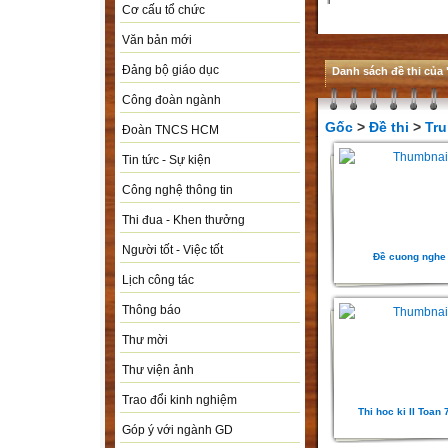
Cơ cấu tổ chức
Văn bản mới
Đảng bộ giáo dục
Danh sách đề thi của
Công đoàn ngành
Gốc
>
Đề thi
>
Tru
Đoàn TNCS HCM
Tin tức - Sự kiện
Công nghệ thông tin
Thi đua - Khen thưởng
Người tốt - Việc tốt
Đề cuong nghe
Lịch công tác
Thông báo
Thư mời
Thư viện ảnh
Trao đổi kinh nghiệm
Thi hoc ki II Toan 
Góp ý với ngành GD