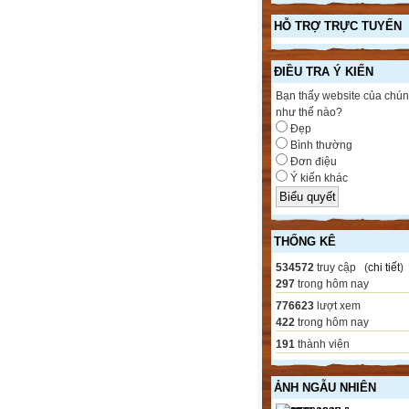
HỖ TRỢ TRỰC TUYẾN
ĐIỀU TRA Ý KIẾN
Bạn thấy website của chún
như thế nào?
Đẹp
Bình thường
Đơn điệu
Ý kiến khác
THỐNG KÊ
534572
truy cập (
chi tiết
)
297
trong hôm nay
776623
lượt xem
422
trong hôm nay
191
thành viên
ẢNH NGẪU NHIÊN