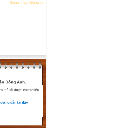
Đăng nhập / Đăng ký
ện Đông Anh.
 thể tải được các tư liệu
ướng dẫn tại đây