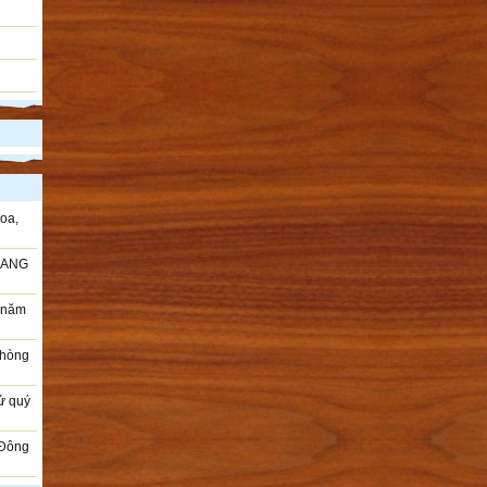
oa,
RANG
i năm
Phòng
sử quý
 Đông