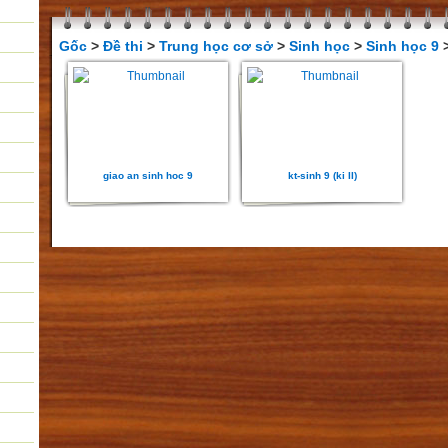
Gốc
>
Đề thi
>
Trung học cơ sở
>
Sinh học
>
Sinh học 9
>
giao an sinh hoc 9
kt-sinh 9 (ki II)