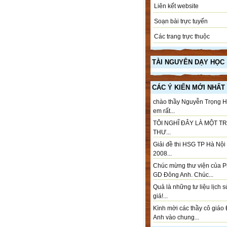
Liên kết website
Soạn bài trực tuyến
Các trang trực thuộc
TÀI NGUYÊN DẠY HỌC
CÁC Ý KIẾN MỚI NHẤT
chào thầy Nguyễn Trọng H
em rất...
TÔI NGHĨ ĐÂY LÀ MỘT T
THƯ...
Giải đề thi HSG TP Hà Nộ
2008...
Chúc mừng thư viện của 
GD Đông Anh. Chúc...
Quả là những tư liệu lịch 
giá!...
Kình mời các thầy cô giáo
Anh vào chung...