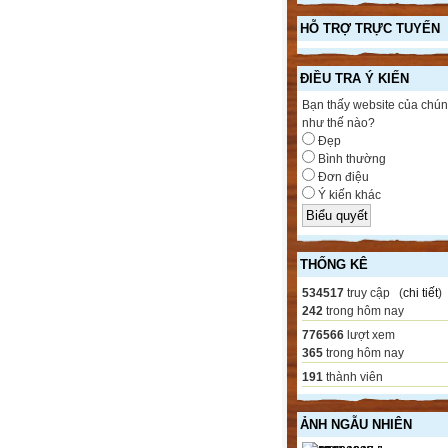
HỖ TRỢ TRỰC TUYẾN
ĐIỀU TRA Ý KIẾN
Bạn thấy website của chún
như thế nào?
Đẹp
Bình thường
Đơn điệu
Ý kiến khác
THỐNG KÊ
534517
truy cập (
chi tiết
)
242
trong hôm nay
776566
lượt xem
365
trong hôm nay
191
thành viên
ẢNH NGẪU NHIÊN