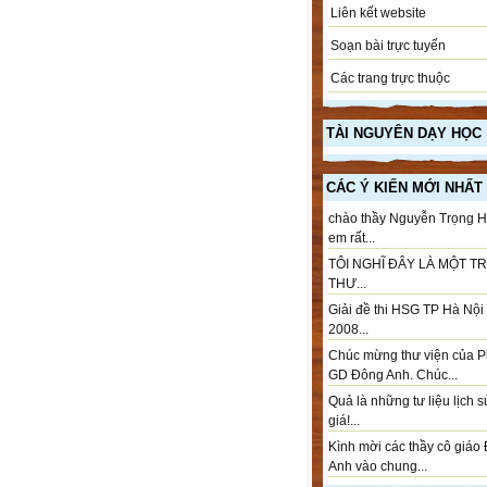
Liên kết website
Soạn bài trực tuyến
Các trang trực thuộc
TÀI NGUYÊN DẠY HỌC
CÁC Ý KIẾN MỚI NHẤT
chào thầy Nguyễn Trọng H
em rất...
TÔI NGHĨ ĐÂY LÀ MỘT T
THƯ...
Giải đề thi HSG TP Hà Nộ
2008...
Chúc mừng thư viện của 
GD Đông Anh. Chúc...
Quả là những tư liệu lịch 
giá!...
Kình mời các thầy cô giáo
Anh vào chung...