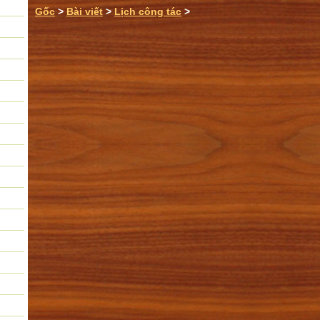
Gốc
>
Bài viết
>
Lịch công tác
>