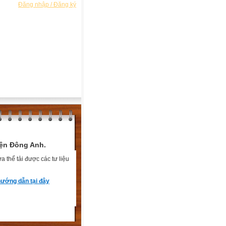
Đăng nhập / Đăng ký
ện Đông Anh.
 thể tải được các tư liệu
ướng dẫn tại đây