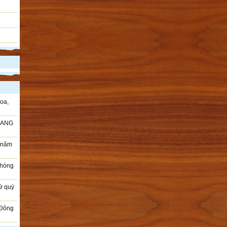
oa,
RANG
i năm
Phòng
sử quý
 Đông