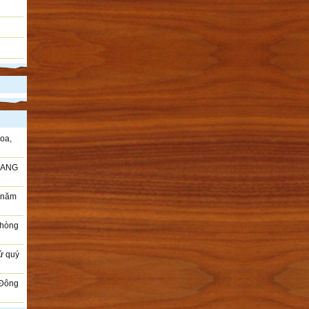
oa,
RANG
i năm
Phòng
sử quý
 Đông