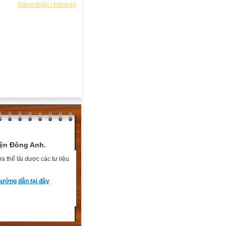
Đăng nhập / Đăng ký
ện Đông Anh.
 thể tải được các tư liệu
ướng dẫn tại đây