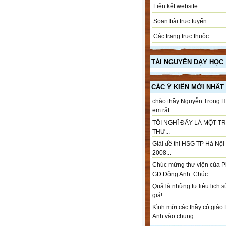
Liên kết website
Soạn bài trực tuyến
Các trang trực thuộc
TÀI NGUYÊN DẠY HỌC
CÁC Ý KIẾN MỚI NHẤT
chào thầy Nguyễn Trọng H
em rất...
TÔI NGHĨ ĐÂY LÀ MỘT T
THƯ...
Giải đề thi HSG TP Hà Nộ
2008...
Chúc mừng thư viện của 
GD Đông Anh. Chúc...
Quả là những tư liệu lịch 
giá!...
Kình mời các thầy cô giáo
Anh vào chung...