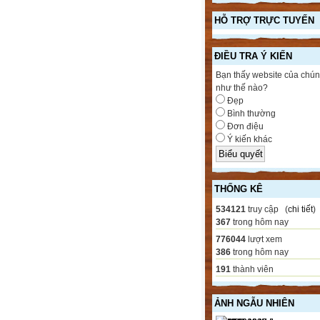
HỖ TRỢ TRỰC TUYẾN
ĐIỀU TRA Ý KIẾN
Bạn thấy website của chún
như thế nào?
Đẹp
Bình thường
Đơn điệu
Ý kiến khác
THỐNG KÊ
534121
truy cập (
chi tiết
)
367
trong hôm nay
776044
lượt xem
386
trong hôm nay
191
thành viên
ẢNH NGẪU NHIÊN