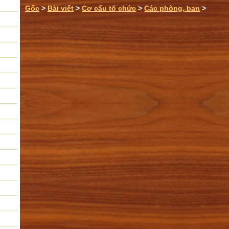
Gốc
>
Bài viết
>
Cơ cấu tổ chức
>
Các phòng, ban
>