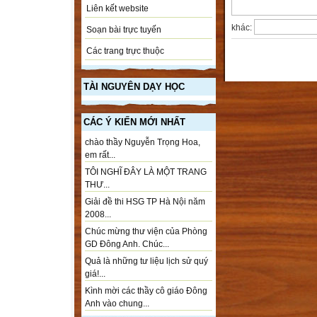
Liên kết website
khác:
Soạn bài trực tuyến
Các trang trực thuộc
TÀI NGUYÊN DẠY HỌC
CÁC Ý KIẾN MỚI NHẤT
chào thầy Nguyễn Trọng Hoa,
em rất...
TÔI NGHĨ ĐÂY LÀ MỘT TRANG
THƯ...
Giải đề thi HSG TP Hà Nội năm
2008...
Chúc mừng thư viện của Phòng
GD Đông Anh. Chúc...
Quả là những tư liệu lịch sử quý
giá!...
Kình mời các thầy cô giáo Đông
Anh vào chung...