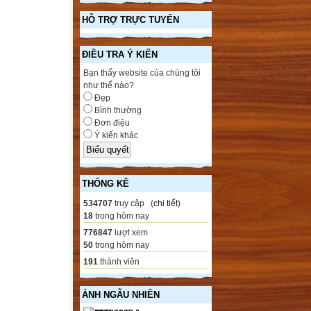
HỖ TRỢ TRỰC TUYẾN
ĐIỀU TRA Ý KIẾN
Bạn thấy website của chúng tôi
như thế nào?
Đẹp
Bình thường
Đơn điệu
Ý kiến khác
THỐNG KÊ
534707
truy cập (
chi tiết
)
18
trong hôm nay
776847
lượt xem
50
trong hôm nay
191
thành viên
ẢNH NGẪU NHIÊN