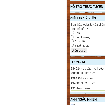
HỖ TRỢ TRỰC TUYẾN
ĐIỀU TRA Ý KIẾN
Bạn thấy website của chún
như thế nào?
Đẹp
Bình thường
Đơn điệu
Ý kiến khác
THỐNG KÊ
534014
truy cập (
chi tiết
)
260
trong hôm nay
775920
lượt xem
262
trong hôm nay
191
thành viên
ẢNH NGẪU NHIÊN