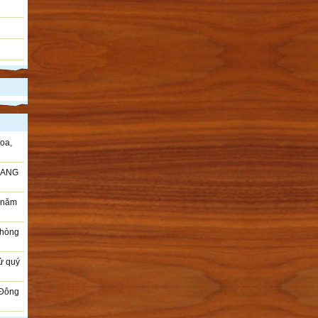
oa,
RANG
i năm
Phòng
sử quý
 Đông