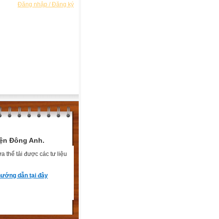
Đăng nhập / Đăng ký
ện Đông Anh.
 thể tải được các tư liệu
ướng dẫn tại đây