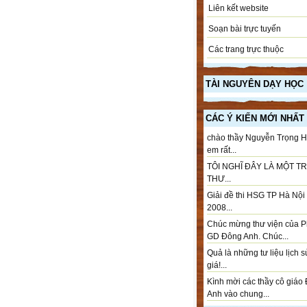
Liên kết website
Soạn bài trực tuyến
Các trang trực thuộc
TÀI NGUYÊN DẠY HỌC
CÁC Ý KIẾN MỚI NHẤT
chào thầy Nguyễn Trọng H
em rất...
TÔI NGHĨ ĐÂY LÀ MỘT T
THƯ...
Giải đề thi HSG TP Hà Nộ
2008...
Chúc mừng thư viện của 
GD Đông Anh. Chúc...
Quả là những tư liệu lịch 
giá!...
Kình mời các thầy cô giáo
Anh vào chung...