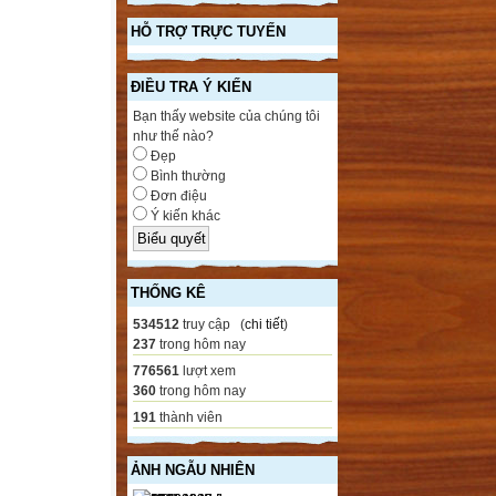
HỖ TRỢ TRỰC TUYẾN
ĐIỀU TRA Ý KIẾN
Bạn thấy website của chúng tôi
như thế nào?
Đẹp
Bình thường
Đơn điệu
Ý kiến khác
THỐNG KÊ
534512
truy cập (
chi tiết
)
237
trong hôm nay
776561
lượt xem
360
trong hôm nay
191
thành viên
ẢNH NGẪU NHIÊN