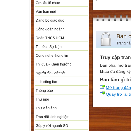
Cơ cấu tổ chức
Văn bản mới
Đảng bộ giáo dục
Công đoàn ngành
Bạn 
Đoàn TNCS HCM
Trang nà
Tin tức - Sự kiện
Công nghệ thông tin
Truy cập tra
Thi đua - Khen thưởng
Bạn phải mở tra
khẩu đã đăng ký 
Người tốt - Việc tốt
Bạn làm gì ti
Lịch công tác
Mở trang đă
Thông báo
Quay trở lại 
Thư mời
Thư viện ảnh
Trao đổi kinh nghiệm
Góp ý với ngành GD