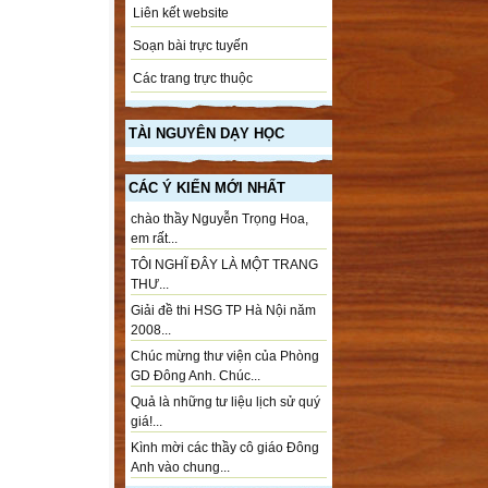
Liên kết website
Soạn bài trực tuyến
Các trang trực thuộc
TÀI NGUYÊN DẠY HỌC
CÁC Ý KIẾN MỚI NHẤT
chào thầy Nguyễn Trọng Hoa,
em rất...
TÔI NGHĨ ĐÂY LÀ MỘT TRANG
THƯ...
Giải đề thi HSG TP Hà Nội năm
2008...
Chúc mừng thư viện của Phòng
GD Đông Anh. Chúc...
Quả là những tư liệu lịch sử quý
giá!...
Kình mời các thầy cô giáo Đông
Anh vào chung...