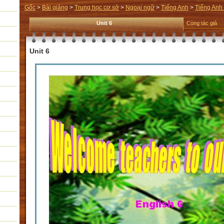
Gốc
>
Bài giảng
>
Trung học cơ sở
>
Ngoại ngữ
>
Tiếng Anh
>
Tiếng Anh
Unit 6
Cùng tác giả
Unit 6