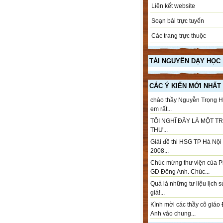
Liên kết website
Soạn bài trực tuyến
Các trang trực thuộc
TÀI NGUYÊN DẠY HỌC
CÁC Ý KIẾN MỚI NHẤT
chào thầy Nguyễn Trọng H
em rất...
TÔI NGHĨ ĐÂY LÀ MỘT T
THƯ...
Giải đề thi HSG TP Hà Nộ
2008...
Chúc mừng thư viện của 
GD Đông Anh. Chúc...
Quả là những tư liệu lịch 
giá!...
Kình mời các thầy cô giáo
Anh vào chung...