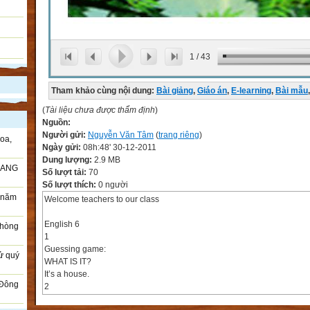
1
/
43
Tham khảo cùng nội dung:
Bài giảng
,
Giáo án
,
E-learning
,
Bài mẫu
,
(
Tài liệu chưa được thẩm định
)
Nguồn:
Người gửi:
Nguyễn Văn Tâm
(
trang riêng
)
oa,
Ngày gửi:
08h:48' 30-12-2011
Dung lượng:
2.9 MB
RANG
Số lượt tải:
70
Số lượt thích:
0 người
i năm
Welcome teachers to our class
English 6
Phòng
1
Guessing game:
sử quý
WHAT IS IT?
It’s a house.
 Đông
2
3