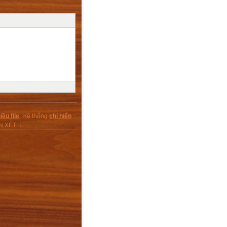
ều file
. Hệ thống
chỉ hiển
ẬN XÉT ↓