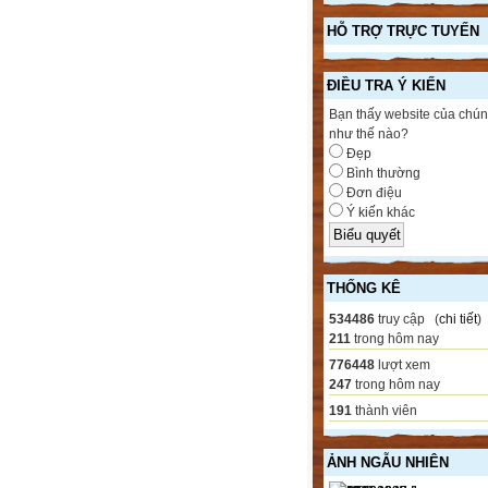
HỖ TRỢ TRỰC TUYẾN
ĐIỀU TRA Ý KIẾN
Bạn thấy website của chún
như thế nào?
Đẹp
Bình thường
Đơn điệu
Ý kiến khác
THỐNG KÊ
534486
truy cập (
chi tiết
)
211
trong hôm nay
776448
lượt xem
247
trong hôm nay
191
thành viên
ẢNH NGẪU NHIÊN