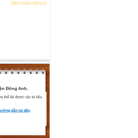
Đăng nhập / Đăng ký
ện Đông Anh.
 thể tải được các tư liệu
ướng dẫn tại đây