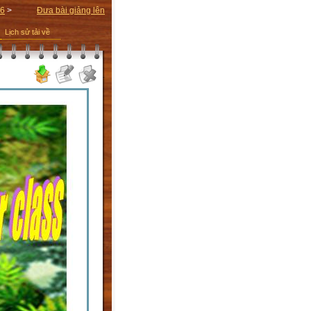
 6
>
Đưa bài giảng lên
Lịch sử tải về