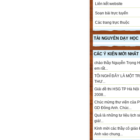
Liên kết website
Soạn bài trực tuyến
Các trang trực thuộc
TÀI NGUYÊN DẠY HỌC
CÁC Ý KIẾN MỚI NHẤT
chào thầy Nguyễn Trọng H
em rất...
TÔI NGHĨ ĐÂY LÀ MỘT T
THƯ...
Giải đề thi HSG TP Hà Nộ
2008...
Chúc mừng thư viện của 
GD Đông Anh. Chúc...
Quả là những tư liệu lịch 
giá!...
Kình mời các thầy cô giáo
Anh vào chung...