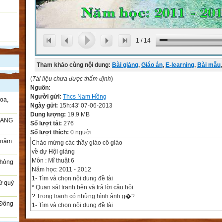
1
/
14
Tham khảo cùng nội dung:
Bài giảng
,
Giáo án
,
E-learning
,
Bài mẫu
,
(
Tài liệu chưa được thẩm định
)
Nguồn:
Người gửi:
Thcs Nam Hồng
oa,
Ngày gửi:
15h:43' 07-06-2013
Dung lượng:
19.9 MB
RANG
Số lượt tải:
276
Số lượt thích:
0 người
i năm
Chào mừng các thầy giáo cô giáo
về dự Hội giảng
Môn : Mĩ thuật 6
Phòng
Năm học: 2011 - 2012
1- Tìm và chọn nội dung đề tài
sử quý
* Quan sát tranh bên và trả lời câu hỏi
? Trong tranh có những hình ảnh g�?
 Đông
1- Tìm và chọn nội dung đề tài
1- Tìm và chọn nội dung đề tài