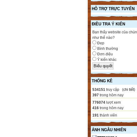
HỖ TRỢ TRỰC TUYẾN
ĐIỀU TRA Ý KIẾN
Bạn thấy website của chún
như thế nào?
Đẹp
Bình thường
Đơn điệu
Ý kiến khác
THỐNG KÊ
534151
truy cập (
chi tiết
)
397
trong hôm nay
776074
lượt xem
416
trong hôm nay
191
thành viên
ẢNH NGẪU NHIÊN