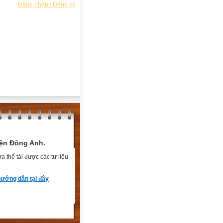
Đăng nhập / Đăng ký
ện Đông Anh.
 thể tải được các tư liệu
ướng dẫn tại đây