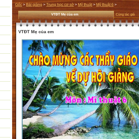
Gốc
>
Bài giảng
>
Trung học cơ sở
>
Mỹ thuật
>
Mỹ thuật 6
>
VTĐT Mẹ của em
Cùng tác giả
VTĐT Mẹ của em