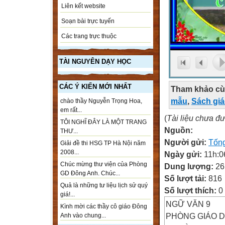
Liên kết website
Soạn bài trực tuyến
Các trang trực thuộc
TÀI NGUYÊN DẠY HỌC
CÁC Ý KIẾN MỚI NHẤT
Tham khảo cù
mẫu
,
Sách gi
chào thầy Nguyễn Trọng Hoa,
em rất...
(
Tài liệu chưa đ
TÔI NGHĨ ĐÂY LÀ MỘT TRANG
Nguồn:
THƯ...
Người gửi:
Tốn
Giải đề thi HSG TP Hà Nội năm
2008...
Ngày gửi:
11h:0
Chúc mừng thư viện của Phòng
Dung lượng:
26
GD Đông Anh. Chúc...
Số lượt tải:
816
Quả là những tư liệu lịch sử quý
Số lượt thích:
0
giá!...
NGỮ VĂN 9
Kình mời các thầy cô giáo Đông
PHÒNG GIÁO 
Anh vào chung...