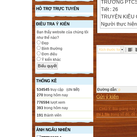
TRƯỜNG PTCS
Tiết : 26
HỖ TRỢ TRỰC TUYẾN
TRUYỆN KIỀU
Người thực hi
ĐIỀU TRA Ý KIẾN
Ngày 23/04/201
Bạn thấy website của chúng tôi
như thế nào?
Nhiệt liệt chào 
Đẹp
quí thầy cô
Bình thường
Kích thước font
cùng các em họ
Đơn điệu
Ý kiến khác
KIỂM TRA BÀI 
Em hãy chứng min
THỐNG KÊ
534545
truy cập (
chi tiết
)
Đường dẫn
:
p
270
trong hôm nay
Gửi ý kiến
776594
lượt xem
393
trong hôm nay
↓ CHÚ Ý: Bài giảng này
thị 1 file
trong số đó, đ
191
thành viên
ẢNH NGẪU NHIÊN
Nguyễn Huệ là ng