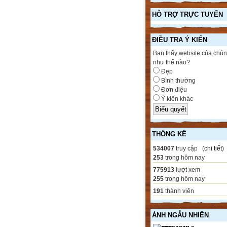
HỖ TRỢ TRỰC TUYẾN
ĐIỀU TRA Ý KIẾN
Bạn thấy website của chún
như thế nào?
Đẹp
Bình thường
Đơn điệu
Ý kiến khác
THỐNG KÊ
534007
truy cập (
chi tiết
)
253
trong hôm nay
775913
lượt xem
255
trong hôm nay
191
thành viên
ẢNH NGẪU NHIÊN