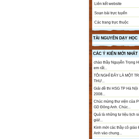
Liên kết website
Soạn bài trực tuyến
Các trang trực thuộc
TÀI NGUYÊN DẠY HỌC
CÁC Ý KIẾN MỚI NHẤT
chào thầy Nguyễn Trọng H
em rất...
TÔI NGHĨ ĐÂY LÀ MỘT T
THƯ...
Giải đề thi HSG TP Hà Nộ
2008...
Chúc mừng thư viện của 
GD Đông Anh. Chúc...
Quả là những tư liệu lịch 
giá!...
Kình mời các thầy cô giáo
Anh vào chung...