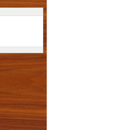
 dần từ màu đen sang màu