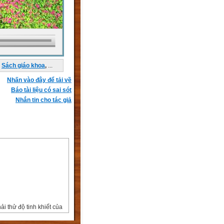
Sách giáo khoa
,
...
Nhấn vào đây để tải về
Báo tài liệu có sai sót
Nhắn tin cho tác giả
ải thử độ tinh khiết của