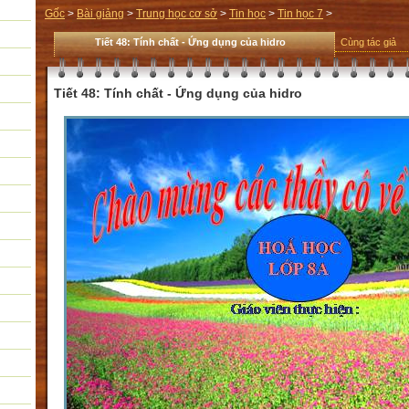
Gốc
>
Bài giảng
>
Trung học cơ sở
>
Tin học
>
Tin học 7
>
Tiết 48: Tính chất - Ứng dụng của hidro
Cùng tác giả
Tiết 48: Tính chất - Ứng dụng của hidro