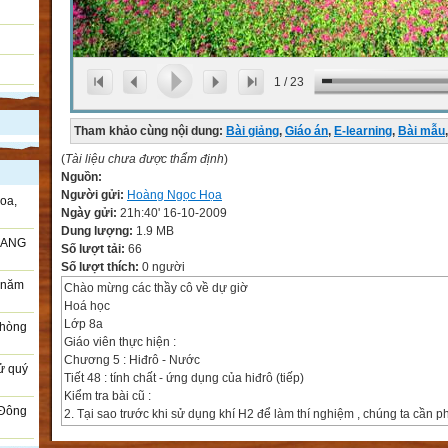
1
/
23
Tham khảo cùng nội dung:
Bài giảng
,
Giáo án
,
E-learning
,
Bài mẫu
,
(
Tài liệu chưa được thẩm định
)
Nguồn:
Người gửi:
Hoàng Ngọc Họa
oa,
Ngày gửi:
21h:40' 16-10-2009
Dung lượng:
1.9 MB
RANG
Số lượt tải:
66
Số lượt thích:
0 người
i năm
Chào mừng các thầy cô về dự giờ
Hoá học
Lớp 8a
Phòng
Giáo viên thực hiện :
Chương 5 : Hiđrô - Nước
sử quý
Tiết 48 : tính chất - ứng dụng của hiđrô (tiếp)
Kiểm tra bài cũ :
 Đông
2. Tại sao trước khi sử dụng khí H2 để làm thí nghiệm , chúng ta cần ph
khí H2 ?