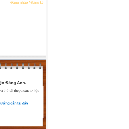
Đăng nhập / Đăng ký
ện Đông Anh.
 thể tải được các tư liệu
ướng dẫn tại đây