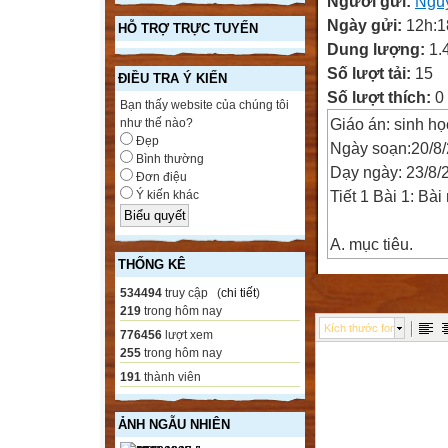
Người gửi:
Nguy
Ngày gửi:
12h:1
HỖ TRỢ TRỰC TUYẾN
Dung lượng:
1.
Số lượt tải:
15
ĐIỀU TRA Ý KIẾN
Số lượt thích:
0
Bạn thấy website của chúng tôi
Giáo án: sinh họ
như thế nào?
Đẹp
Ngày soạn:20/8
Bình thường
Dạy ngày: 23/8/
Đơn điệu
Tiết 1 Bài 1: Bà
Ý kiến khác
A. mục tiêu.
THỐNG KÊ
1. Kiến thức
- HS thấy rõ đượ
534494
truy cập (
chi tiết
)
219
trong hôm nay
- Xác định được 
Kích thước font
776456
lượt xem
- Nêu được các 
255
trong hôm nay
2. Kĩ năng
191
thành viên
- Rèn kĩ năng ho
SGK.
ẢNH NGẪU NHIÊN
3. Thái độ