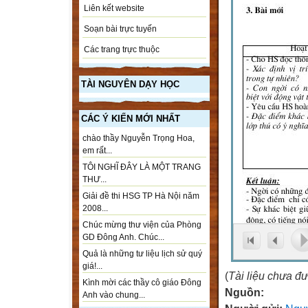
Liên kết website
Soạn bài trực tuyến
Các trang trực thuộc
TÀI NGUYÊN DẠY HỌC
CÁC Ý KIẾN MỚI NHẤT
chào thầy Nguyễn Trọng Hoa,
em rất...
TÔI NGHĨ ĐÂY LÀ MỘT TRANG
THƯ...
Giải đề thi HSG TP Hà Nội năm
2008...
Chúc mừng thư viện của Phòng
GD Đông Anh. Chúc...
Quả là những tư liệu lịch sử quý
giá!...
(
Tài liệu chưa đ
Kình mời các thầy cô giáo Đông
Nguồn:
Anh vào chung...