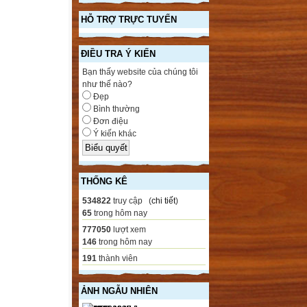
HỖ TRỢ TRỰC TUYẾN
ĐIỀU TRA Ý KIẾN
Bạn thấy website của chúng tôi
như thế nào?
Đẹp
Bình thường
Đơn điệu
Ý kiến khác
THỐNG KÊ
534822
truy cập (
chi tiết
)
65
trong hôm nay
777050
lượt xem
146
trong hôm nay
191
thành viên
ẢNH NGẪU NHIÊN