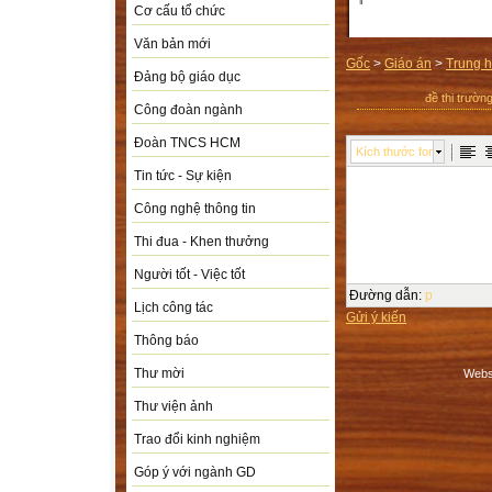
Cơ cấu tổ chức
Văn bản mới
Gốc
>
Giáo án
>
Trung h
Đảng bộ giáo dục
đề thi trườ
Công đoàn ngành
Đoàn TNCS HCM
Kích thước font
Tin tức - Sự kiện
Công nghệ thông tin
Thi đua - Khen thưởng
Người tốt - Việc tốt
Đường dẫn
:
p
Lịch công tác
Gửi ý kiến
Thông báo
Thư mời
Webs
Thư viện ảnh
Trao đổi kinh nghiệm
Góp ý với ngành GD