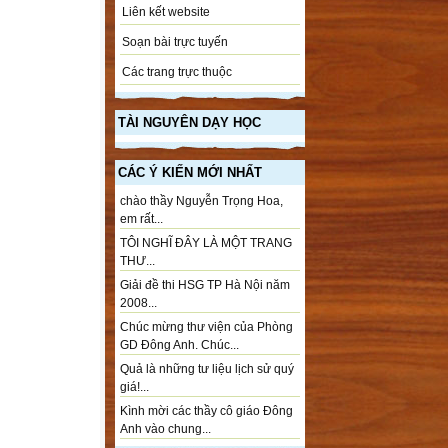
Liên kết website
Soạn bài trực tuyến
Các trang trực thuộc
TÀI NGUYÊN DẠY HỌC
CÁC Ý KIẾN MỚI NHẤT
chào thầy Nguyễn Trọng Hoa,
em rất...
TÔI NGHĨ ĐÂY LÀ MỘT TRANG
THƯ...
Giải đề thi HSG TP Hà Nội năm
2008...
Chúc mừng thư viện của Phòng
GD Đông Anh. Chúc...
Quả là những tư liệu lịch sử quý
giá!...
Kình mời các thầy cô giáo Đông
Anh vào chung...