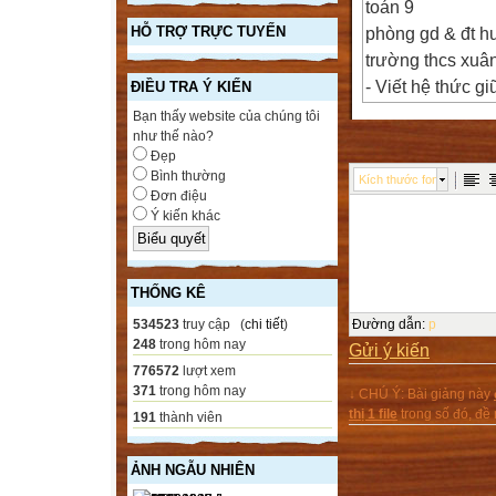
toán 9
phòng gd & đt h
HỖ TRỢ TRỰC TUYẾN
trường thcs xuâ
- Viết hệ thức g
ĐIỀU TRA Ý KIẾN
- Đánh dấu "X" 
Bạn thấy website của chúng tôi
như thế nào?
Hình a
Đẹp
Hình b
Bình thường
Kích thước font
Hình c
Đơn điệu
Ý kiến khác
ôn tập chương i 
Tiết 18
Giáo viên: nguy
THỐNG KÊ
§
c) Ta có:
534523
truy cập (
chi tiết
)
Đường dẫn
:
p
248
trong hôm nay
Gửi ý kiến
áp dụng định lý 
776572
lượt xem
371
trong hôm nay
↓ CHÚ Ý: Bài giảng này
2) Bài 38 trang 
thị 1 file
trong số đó, đ
191
thành viên
Hai chiếc thuyền
khoảng cách giữ
ẢNH NGẪU NHIÊN
Bài giải: