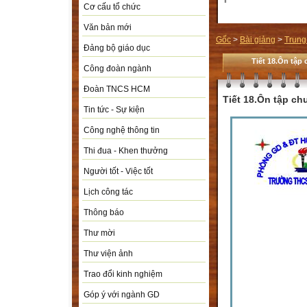
Cơ cấu tổ chức
Văn bản mới
Gốc
>
Bài giảng
>
Trung
Đảng bộ giáo dục
Tiết 18.Ôn tập 
Công đoàn ngành
Đoàn TNCS HCM
Tiết 18.Ôn tập chư
Tin tức - Sự kiện
Công nghệ thông tin
Thi đua - Khen thưởng
Người tốt - Việc tốt
Lịch công tác
Thông báo
Thư mời
Thư viện ảnh
Trao đổi kinh nghiệm
Góp ý với ngành GD