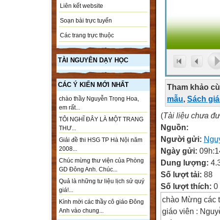
Liên kết website
Soạn bài trực tuyến
Các trang trực thuộc
TÀI NGUYÊN DẠY HỌC
CÁC Ý KIẾN MỚI NHẤT
Tham khảo cù
mẫu
,
Sách gi
chào thầy Nguyễn Trọng Hoa,
em rất...
(
Tài liệu chưa đ
TÔI NGHĨ ĐÂY LÀ MỘT TRANG
Nguồn:
THƯ...
Người gửi:
Ngu
Giải đề thi HSG TP Hà Nội năm
2008...
Ngày gửi:
09h:1
Chúc mừng thư viện của Phòng
Dung lượng:
4.
GD Đông Anh. Chúc...
Số lượt tải:
88
Quả là những tư liệu lịch sử quý
Số lượt thích:
0
giá!...
chào Mừng các t
Kình mời các thầy cô giáo Đông
giáo viên : Ngu
Anh vào chung...