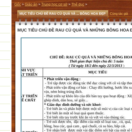
Gốc
>
Giáo án
>
Trung học cơ sở
>
Thể dục
>
MỤC TIÊU CHỦ ĐỀ RAU CỦ QUẢ VÀ ... BÔNG HOA ĐẸP
Cùng tác giả
MỤC TIÊU CHỦ ĐỀ RAU CỦ QUẢ VÀ NHỮNG BÔNG HOA 