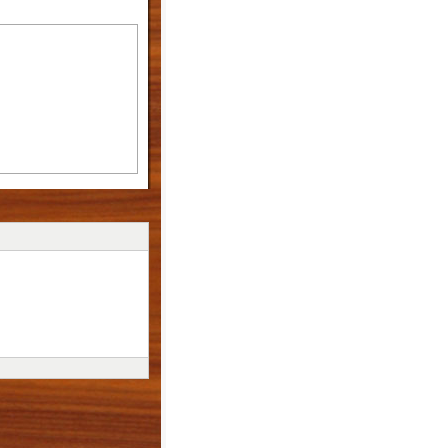
 vịn, ném bóng trúng
ép dính, dán hoa, xé