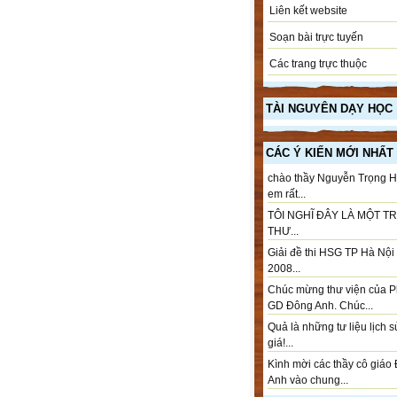
Liên kết website
Soạn bài trực tuyến
Các trang trực thuộc
TÀI NGUYÊN DẠY HỌC
CÁC Ý KIẾN MỚI NHẤT
chào thầy Nguyễn Trọng H
em rất...
TÔI NGHĨ ĐÂY LÀ MỘT T
THƯ...
Giải đề thi HSG TP Hà Nộ
2008...
Chúc mừng thư viện của 
GD Đông Anh. Chúc...
Quả là những tư liệu lịch 
giá!...
Kình mời các thầy cô giáo
Anh vào chung...