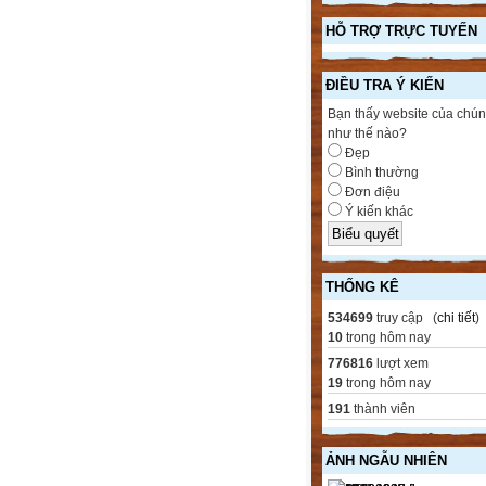
HỖ TRỢ TRỰC TUYẾN
ĐIỀU TRA Ý KIẾN
Bạn thấy website của chún
như thế nào?
Đẹp
Bình thường
Đơn điệu
Ý kiến khác
THỐNG KÊ
534699
truy cập (
chi tiết
)
10
trong hôm nay
776816
lượt xem
19
trong hôm nay
191
thành viên
ẢNH NGẪU NHIÊN