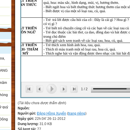
oa,
RANG
i năm
1
/
2
Phòng
(
Tài liệu chưa được thẩm định
)
sử quý
Nguồn:
Người gửi:
Đặng Hồng Xuyến
(
trang riêng
)
Ngày gửi:
22h:04' 26-11-2012
 Đông
Dung lượng:
31.0 KB
Số lượt tải:
77