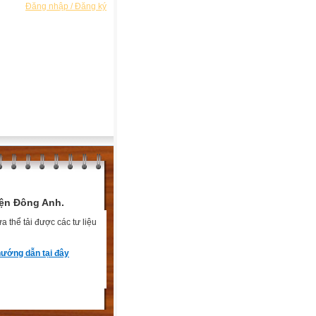
Đăng nhập / Đăng ký
ện Đông Anh.
 thể tải được các tư liệu
ướng dẫn tại đây