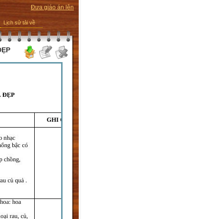
Đưa giáo án lên
Lịch sử tải về
ĐẸP