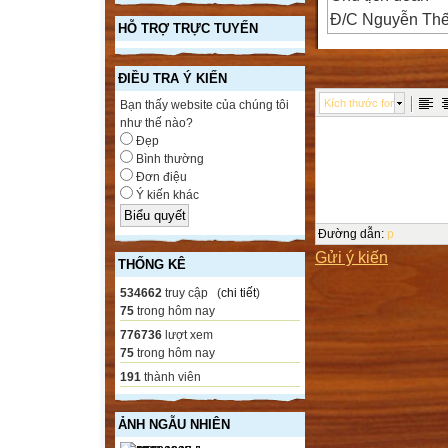
Đ/C Nguyễn Thế
HỖ TRỢ TRỰC TUYẾN
Đ/C Lưu Mạnh H
Đ/C Dương Đức 
ĐIỀU TRA Ý KIẾN
Thư ký đoàn
Kích thước font
Bạn thấy website của chúng tôi
Đ/C Nguyễn Th
như thế nào?
Đ/C Hoàng Ngọ
Đẹp
Bình thường
TRường THCS V
Đơn điệu
hội Nghị Cán B
Ý kiến khác
Năm học 2010-
Nước cộng hoà x
Đường dẫn
:
p
Gửi ý kiến
TRường THCS V
THỐNG KÊ
hội Nghị Cán B
534662
truy cập (
chi tiết
)
Năm học 2010-
75
trong hôm nay
Nước cộng hoà x
776736
lượt xem
75
trong hôm nay
TRường THCS V
191
thành viên
hội Nghị Cán B
Năm học 2010-
ẢNH NGẪU NHIÊN
Nước cộng hoà x