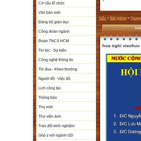
Cơ cấu tổ chức
Văn bản mới
Gốc
>
Bài giảng
>
Trung
Đảng bộ giáo dục
hoa
Công đoàn ngành
Đoàn TNCS HCM
hoa nghi viechuc
Tin tức - Sự kiện
Công nghệ thông tin
Thi đua - Khen thưởng
Người tốt - Việc tốt
Lịch công tác
Thông báo
Thư mời
Thư viện ảnh
Trao đổi kinh nghiệm
Góp ý với ngành GD