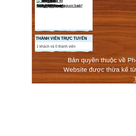
TRường THCS V
hội Nghị Cán B
Năm học 2010-
Nước cộng hoà x
TRường THCS V
hội Nghị Cán B
THÀNH VIÊN TRỰC TUYẾN
Năm học 2010-
1 khách và 0 thành viên
Nước cộng hoà x
Bản quyền thuộc về Ph
TRường THCS V
hội Nghị Cán B
Website được thừa kế t
Năm học 2010-
Nước cộng hoà x
TRường THCS V
hội Nghị Cán B
Năm học 2010-
Nước cộng hoà x
TRường THCS V
hội Nghị Cán B
Năm học 2010-