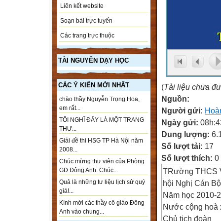
Liên kết website
Soạn bài trực tuyến
Các trang trực thuộc
TÀI NGUYÊN DẠY HỌC
CÁC Ý KIẾN MỚI NHẤT
(
Tài liệu chưa đ
Nguồn:
chào thầy Nguyễn Trọng Hoa,
em rất...
Người gửi:
Hoà
TÔI NGHĨ ĐÂY LÀ MỘT TRANG
Ngày gửi:
08h:4
THƯ...
Dung lượng:
6.
Giải đề thi HSG TP Hà Nội năm
Số lượt tải:
17
2008...
Số lượt thích:
0
Chúc mừng thư viện của Phòng
TRường THCS V
GD Đông Anh. Chúc...
hội Nghị Cán B
Quả là những tư liệu lịch sử quý
giá!...
Năm học 2010-
Kình mời các thầy cô giáo Đông
Nước cộng hoà x
Anh vào chung...
Chủ tịch đoàn