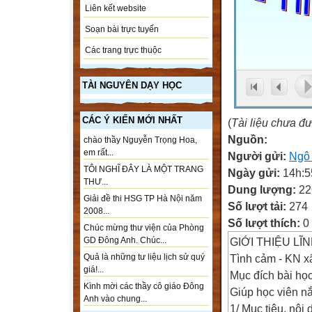
Liên kết website
Soạn bài trực tuyến
Các trang trực thuộc
TÀI NGUYÊN DẠY HỌC
CÁC Ý KIẾN MỚI NHẤT
(
Tài liệu chưa đ
Nguồn:
chào thầy Nguyễn Trọng Hoa,
em rất...
Người gửi:
Ngô 
TÔI NGHĨ ĐÂY LÀ MỘT TRANG
Ngày gửi:
14h:5
THƯ...
Dung lượng:
22
Giải đề thi HSG TP Hà Nội năm
Số lượt tải:
274
2008...
Số lượt thích:
0
Chúc mừng thư viện của Phòng
GIỚI THIỆU LĨ
GD Đông Anh. Chúc...
Tình cảm - KN x
Quả là những tư liệu lịch sử quý
giá!...
Mục đích bài họ
Kình mời các thầy cô giáo Đông
Giúp học viên n
Anh vào chung...
1/ Mục tiêu, nội