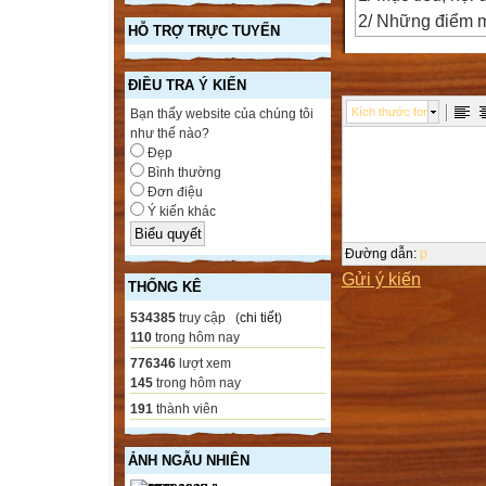
2/ Những điểm m
HỖ TRỢ TRỰC TUYẾN
3/ Cách thức tổ 
xã hội theo hướn
ĐIỀU TRA Ý KIẾN
Giới thiệu về l
Kích thước font
Bạn thấy website của chúng tôi
Hướng dẫn thực h
như thế nào?
Thực hành thiết
Đẹp
Bình thường
Tổ chức môi trư
Đơn điệu
Nội dung
Ý kiến khác
1. Giới thiệu v
1.1 Vai trò của 
Đường dẫn
:
p
Gửi ý kiến
trẻ
THỐNG KÊ
1.2 Mục tiêu, nộ
534385
truy cập (
chi tiết
)
1.3 Những điểm
110
trong hôm nay
Vai trò giáo dục
776346
lượt xem
145
trong hôm nay
PT năng lực nhậ
191
thành viên
PT khả năng điều
PT tình cảm dựa 
ẢNH NGẪU NHIÊN
bản thân (gồm đặ