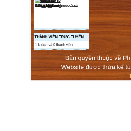
người lớn và bạ
Tóm lại:
GD TC-KNXH hình
giúp trẻ tham gi
để giúp trẻ hoà 
2/ Giáo dục phá
THÀNH VIÊN TRỰC TUYẾN
(chương trình GD
1 khách và 0 thành viên
Mục tiêu
Bản quyền thuộc về Ph
Có ý thức về bả
Có khả năng cảm
Website được thừa kế t
Thực hiện được m
Thích nghe hát, 
Nội dung GD phá
Phát triển tình c
+ Ý thức về bản 
+ Nhận biết và t
Phát triển kĩ năn
+ Mối quan hệ tí
+ Hành vi văn hó