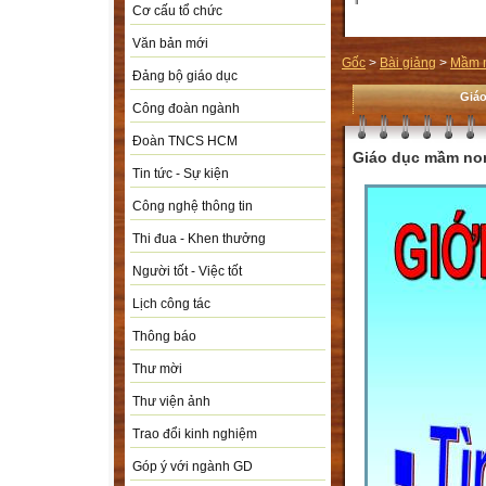
Cơ cấu tổ chức
Văn bản mới
Gốc
>
Bài giảng
>
Mầm 
Đảng bộ giáo dục
Giá
Công đoàn ngành
Đoàn TNCS HCM
Giáo dục mầm no
Tin tức - Sự kiện
Công nghệ thông tin
Thi đua - Khen thưởng
Người tốt - Việc tốt
Lịch công tác
Thông báo
Thư mời
Thư viện ảnh
Trao đổi kinh nghiệm
Góp ý với ngành GD