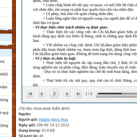
oa,
RANG
i năm
1
/
3
Phòng
(
Tài liệu chưa được thẩm định
)
sử quý
Nguồn:
Người gửi:
Hoàng Ngọc Họa
Ngày gửi:
20h:46' 24-12-2012
 Đông
Dung lượng:
42.0 KB
Số lượt tải:
46