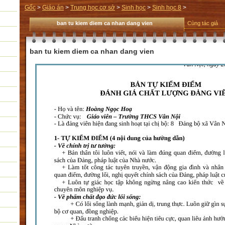
Gốc
>
Giáo án
>
Trung học cơ sở
>
Sinh học
>
Sinh học 8
>
ban tu kiem diem ca nhan dang vien
Cùng tác giả
ban tu kiem diem ca nhan dang vien