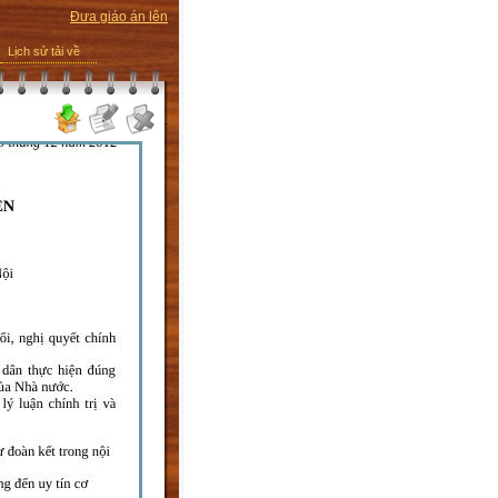
Đưa giáo án lên
Lịch sử tải về