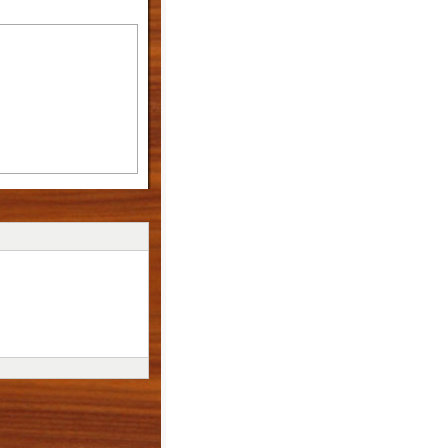
uyết chính sách của
hiện đúng quan điểm,
nh trị và chuyên môn
 trong nội bộ cơ quan,