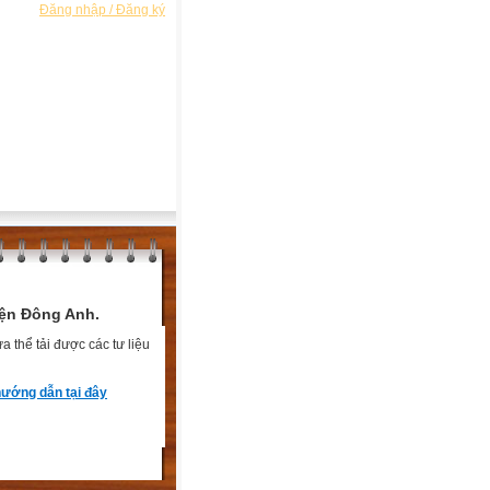
Đăng nhập / Đăng ký
ện Đông Anh.
 thể tải được các tư liệu
ướng dẫn tại đây