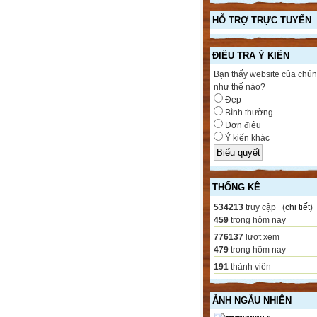
HỖ TRỢ TRỰC TUYẾN
ĐIỀU TRA Ý KIẾN
Bạn thấy website của chún
như thế nào?
Đẹp
Bình thường
Đơn điệu
Ý kiến khác
THỐNG KÊ
534213
truy cập (
chi tiết
)
459
trong hôm nay
776137
lượt xem
479
trong hôm nay
191
thành viên
ẢNH NGẪU NHIÊN