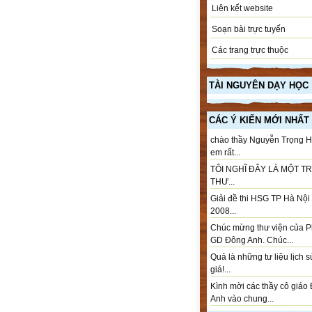
Liên kết website
Soạn bài trực tuyến
Các trang trực thuộc
TÀI NGUYÊN DẠY HỌC
CÁC Ý KIẾN MỚI NHẤT
chào thầy Nguyễn Trọng H
em rất...
TÔI NGHĨ ĐÂY LÀ MỘT T
THƯ...
Giải đề thi HSG TP Hà Nộ
2008...
Chúc mừng thư viện của 
GD Đông Anh. Chúc...
Quả là những tư liệu lịch 
giá!...
Kình mời các thầy cô giáo
Anh vào chung...