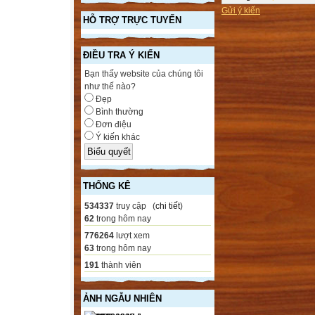
Gửi ý kiến
HỖ TRỢ TRỰC TUYẾN
ĐIỀU TRA Ý KIẾN
Bạn thấy website của chúng tôi
như thế nào?
Đẹp
Bình thường
Đơn điệu
Ý kiến khác
THỐNG KÊ
534337
truy cập (
chi tiết
)
62
trong hôm nay
776264
lượt xem
63
trong hôm nay
191
thành viên
ẢNH NGẪU NHIÊN