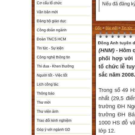
Cơ cấu tổ chức
Nếu đã đăng ký 
Văn bản mới
Đảng bộ giáo dục
Gốc
>
Bài viết
>
Tin tức 
Công đoàn ngành
Đoàn TNCS HCM
Đông Anh tuyên d
Tin tức - Sự kiện
(HNM) -
Hôm 
phối hợp với
Công nghệ thông tin
tổ chức lễ tu
Thi đua - Khen thưởng
sắc năm 2008
Người tốt - Việc tốt
Lịch công tác
Trong số 49 H
Thông báo
nhất (29,5 điể
Thư mời
trường ĐH Ngo
Thư viện ảnh
trường ĐH Bá
Trao đổi kinh nghiệm
1000 HS đỗ và
lớp 12.
Góp ý với ngành GD