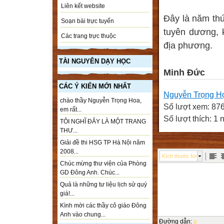
Liên kết website
Đây là năm thứ
Soạn bài trực tuyến
tuyên dương, k
Các trang trực thuộc
địa phương.
TÀI NGUYÊN DẠY HỌC
Minh Đức
CÁC Ý KIẾN MỚI NHẤT
Nguyễn Trọng H
chào thầy Nguyễn Trọng Hoa,
Số lượt xem: 87
em rất...
Số lượt thích: 1 
TÔI NGHĨ ĐÂY LÀ MỘT TRANG
THƯ...
Giải đề thi HSG TP Hà Nội năm
2008...
Kích thước font
Chúc mừng thư viện của Phòng
GD Đông Anh. Chúc...
Quả là những tư liệu lịch sử quý
giá!...
Kình mời các thầy cô giáo Đông
Anh vào chung...
Đường dẫn
:
p