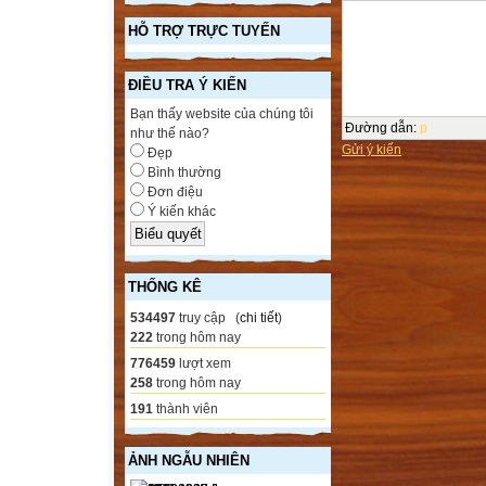
HỖ TRỢ TRỰC TUYẾN
ĐIỀU TRA Ý KIẾN
Bạn thấy website của chúng tôi
Đường dẫn
:
p
như thế nào?
Gửi ý kiến
Đẹp
Bình thường
Đơn điệu
Ý kiến khác
THỐNG KÊ
534497
truy cập (
chi tiết
)
222
trong hôm nay
776459
lượt xem
258
trong hôm nay
191
thành viên
ẢNH NGẪU NHIÊN