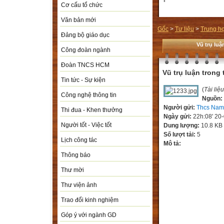
Cơ cấu tổ chức
Văn bản mới
Gốc
>
Tư liệu
>
Trung h
Đảng bộ giáo dục
Vũ trụ lu
Công đoàn ngành
Đoàn TNCS HCM
Vũ trụ luận trong
Tin tức - Sự kiện
(
Tài liệ
Công nghệ thông tin
Nguồn:
Người gửi:
Thcs Nam
Thi đua - Khen thưởng
Ngày gửi:
22h:08' 20
Người tốt - Việc tốt
Dung lượng:
10.8 KB
Số lượt tải:
5
Lịch công tác
Mô tả:
Thông báo
Thư mời
Thư viện ảnh
Trao đổi kinh nghiệm
Góp ý với ngành GD