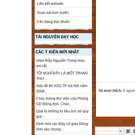
Liên kết website
Soạn bài trực tuyến
Các trang trực thuộc
TÀI NGUYÊN DẠY HỌC
CÁC Ý KIẾN MỚI NHẤT
chào thầy Nguyễn Trọng Hoa,
em rất...
TÔI NGHĨ ĐÂY LÀ MỘT TRANG
THƯ...
Giải đề thi HSG TP Hà Nội năm
Số lượt thích:
0 ngườ
2008...
Chúc mừng thư viện của Phòng
GD Đông Anh. Chúc...
Quả là những tư liệu lịch sử quý
giá!...
Kình mời các thầy cô giáo Đông
Anh vào chung...
Kích thước font