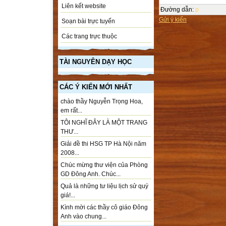
Liên kết website
Đường dẫn
:
p
Gửi ý kiến
Soạn bài trực tuyến
Các trang trực thuộc
TÀI NGUYÊN DẠY HỌC
CÁC Ý KIẾN MỚI NHẤT
chào thầy Nguyễn Trọng Hoa,
em rất...
TÔI NGHĨ ĐÂY LÀ MỘT TRANG
THƯ...
Giải đề thi HSG TP Hà Nội năm
2008...
Chúc mừng thư viện của Phòng
GD Đông Anh. Chúc...
Quả là những tư liệu lịch sử quý
giá!...
Kình mời các thầy cô giáo Đông
Anh vào chung...