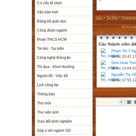
Cơ cấu tổ chức
Văn bản mới
Gốc
>
Tư liệu
>
Trung h
Đảng bộ giáo dục
Vũ trụ lu
Công đoàn ngành
Đoàn TNCS HCM
Các thành viên đã
Tin tức - Sự kiện
Phạm Thị Ý N
tải lúc 20:42 
Công nghệ thông tin
Đinh Hoài Th
Thi đua - Khen thưởng
tải lúc 14:04 
Nguyễn Thị Y
Người tốt - Việc tốt
tải lúc 07:55 
Lịch công tác
Thông báo
Kích thước font
Thư mời
Thư viện ảnh
Trao đổi kinh nghiệm
Góp ý với ngành GD