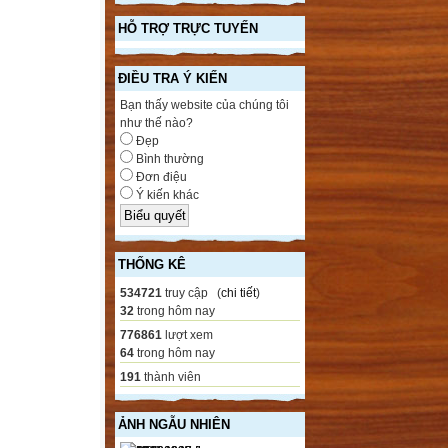
HỖ TRỢ TRỰC TUYẾN
ĐIỀU TRA Ý KIẾN
Bạn thấy website của chúng tôi
như thế nào?
Đẹp
Bình thường
Đơn điệu
Ý kiến khác
THỐNG KÊ
534721
truy cập (
chi tiết
)
32
trong hôm nay
776861
lượt xem
64
trong hôm nay
191
thành viên
ẢNH NGẪU NHIÊN