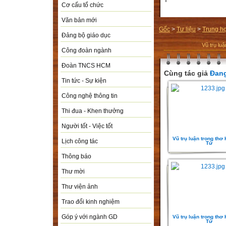
Cơ cấu tổ chức
Văn bản mới
Gốc
>
Tư liệu
>
Trung h
Đảng bộ giáo dục
Vũ trụ lu
Công đoàn ngành
Đoàn TNCS HCM
Cùng tác giả
Đang
Tin tức - Sự kiện
Công nghệ thông tin
Thi đua - Khen thưởng
Người tốt - Việc tốt
Vũ trụ luận trong thơ
Lịch công tác
Tử
Thông báo
Thư mời
Thư viện ảnh
Trao đổi kinh nghiệm
Góp ý với ngành GD
Vũ trụ luận trong thơ
Tử