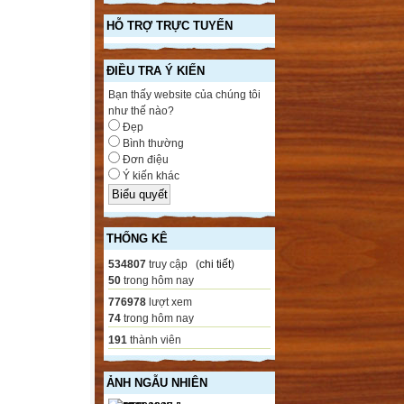
HỖ TRỢ TRỰC TUYẾN
ĐIỀU TRA Ý KIẾN
Bạn thấy website của chúng tôi
như thế nào?
Đẹp
Bình thường
Đơn điệu
Ý kiến khác
THỐNG KÊ
534807
truy cập (
chi tiết
)
50
trong hôm nay
776978
lượt xem
74
trong hôm nay
191
thành viên
ẢNH NGẪU NHIÊN