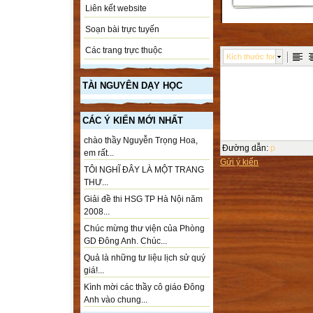
Liên kết website
Soạn bài trực tuyến
Các trang trực thuộc
Kích thước font
TÀI NGUYÊN DẠY HỌC
CÁC Ý KIẾN MỚI NHẤT
chào thầy Nguyễn Trọng Hoa,
Đường dẫn
:
p
em rất...
Gửi ý kiến
TÔI NGHĨ ĐÂY LÀ MỘT TRANG
THƯ...
Giải đề thi HSG TP Hà Nội năm
2008...
Chúc mừng thư viện của Phòng
GD Đông Anh. Chúc...
Quả là những tư liệu lịch sử quý
giá!...
Kình mời các thầy cô giáo Đông
Anh vào chung...